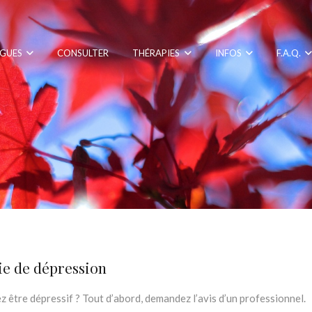
GUES
CONSULTER
THÉRAPIES
INFOS
F.A.Q.
e de dépression
 être dépressif ? Tout d’abord, demandez l’avis d’un professionnel.