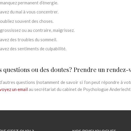
 manquez permanent d’énergie.
Psychologue Anderlecht, psychologue
avez du mal à vous concentrer.
Psychologue Anderlecht, psychologu
oubliez souvent des choses.
Psychologue dépression Anderlecht, ps
grossissez ou au contraire, maigrissez.
Psychologue Anderlecht dép
avez des troubles du sommeil.
avez des sentiments de culpabilité.
thérapie de dépression Anderlec
s questions ou des doutes? Prendre un rendez-
d’autres questions (notamment de savoir si l’on peut répondre à v
voyez un email
au secrétariat du cabinet de Psychologue Anderlecht 