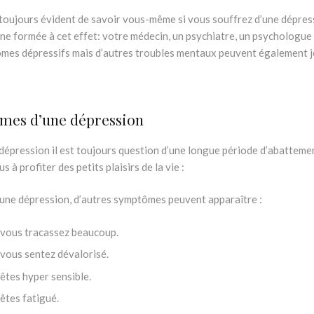
s toujours évident de savoir vous-même si vous souffrez d’une dépressi
e formée à cet effet: votre médecin, un psychiatre, un psychologue o
mes dépressifs mais d’autres troubles mentaux peuvent également j
 psychologue dépression
mes d’une dépression
dépression il est toujours question d’une longue période d’abattemen
us à profiter des petits plaisirs de la vie :
’une dépression, d’autres symptômes peuvent apparaître :
vous tracassez beaucoup.
Psychologue Anderlecht, psychologue Bru
vous sentez dévalorisé.
Psychologue Anderlecht, psychologue Bruxe
êtes hyper sensible.
Psychologue Anderlecht, psychologue Bruxelle
êtes fatigué.
Psychologue Anderlecht, psychologue Bruxelles, psyc