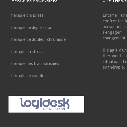
THÉRAPIES PROPOSÉES
UNE THÉRAP
Thérapie d’anxiété
Entamer une
confronter à
personnelles
Thérapie de dépression
s’engage
changement e
Thérapie de douleur chronique
Il s’agit d’
Thérapie du stress
thérapeute a
situation. Il
Thérapie des traumatismes
en thérapie.
Thérapie de couple