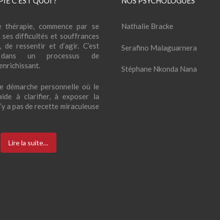
IE C’EST QUOI ?
NOS PSYCHOLOGUES
 thérapie, commence par se
Nathalie Bracke
 ses difficultés et souffrances
, de ressentir et d’agir. C’est
Serafino Malaguarnera
r dans un processus de
nrichissant.
Stéphane Nkonda Nana
une démarche personnelle où le
ide à clarifier, à exposer la
 n’y a pas de recette miraculeuse
Lire la suite…