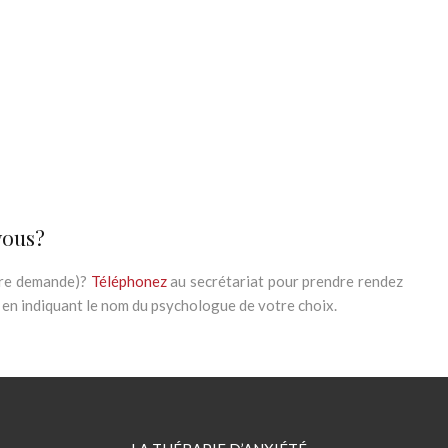
 Bruxelles, thérapie dépression
e dépression
ychologue Bruxelles
ression, psychologue dépression Bruxelles
ht
vous?
otre demande)?
Téléphonez
au secrétariat pour prendre rendez
en indiquant le nom du psychologue de votre choix.