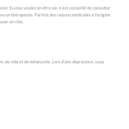
on. Si vous voulez en être sûr, il est conseillé de consulter
u un thérapeute. Parfois des raisons médicales à l’origine
ouer un rôle.
Psychologue Anderlecht, psychologue
t, de vide et de mélancolie. Lors d’une dépression, vous
xelles, psychologue dépression
lles, thérapie dépression
s, psychologue dépression
hologue dépression